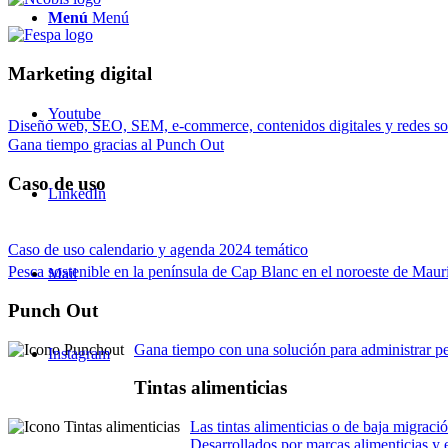
Menú
Menú
Marketing digital
Youtube
Diseño web, SEO, SEM, e-commerce, contenidos digitales y redes so
Gana tiempo gracias al Punch Out
Caso de uso
LinkedIn
Caso de uso calendario y agenda 2024 temático
Pesca sostenible en la península de Cap Blanc en el noroeste de Maur
Mail
Punch Out
Gana tiempo con una solución para administrar pe
Instagram
Tintas alimenticias
Las tintas alimenticias o de baja migrac
Desarrollados por marcas alimenticias