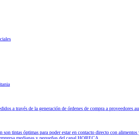
ciales
itania
didos a través de la generación de órdenes de compra a proveedores au
ión son tintas óptimas para poder estar en contacto directo con alimen
 y empresa medianas y pequeñas del canal HORECA.