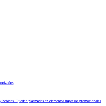
torizados
tos y bebidas. Quedan plasmadas en elementos impresos promocionales