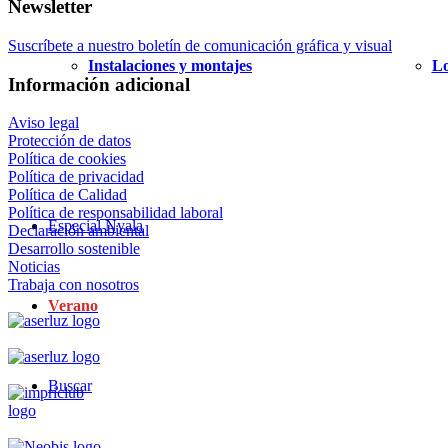
Newsletter
Suscríbete a nuestro boletín de comunicación gráfica y visual
Instalaciones y montajes
Lo
Información adicional
Aviso legal
Protección de datos
Política de cookies
Política de privacidad
Política de Calidad
Política de responsabilidad laboral
Especial Nyala
Declaración ambiental
Desarrollo sostenible
Noticias
Trabaja con nosotros
Verano
Buscar