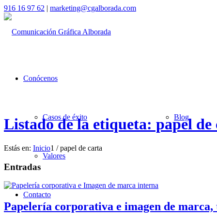
916 16 97 62
|
marketing@cgalborada.com
Conócenos
Casos de éxito
Blog
Listado de la etiqueta: papel de
Estás en:
Inicio
1
/
papel de carta
Valores
Entradas
Contacto
Papelería corporativa e imagen de marca,