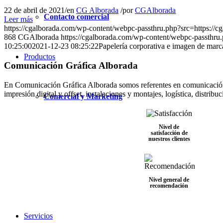
22 de abril de 2021
/
en
CG Alborada
/
por
CGAlborada
Contacto comercial
Leer más
https://cgalborada.com/wp-content/webpc-passthru.php?src=
868
CGAlborada
https://cgalborada.com/wp-content/webpc-passthr
10:25:00
2021-12-23 08:25:22
Papelería corporativa e imagen de marc
Productos
Comunicación Gráfica Alborada
En Comunicación Gráfica Alborada somos referentes en comunicación gr
impresión digital y offset, instalaciones y montajes, logística, distrib
Comercial y Marketing
Nivel de
satisfacción de
nuestros clientes
Nivel general de
recomendación
Servicios