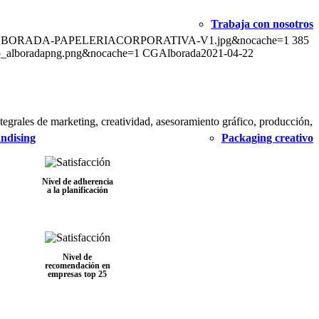
Trabaja con nosotros
LOG-WEB-ALBORADA-PAPELERIACORPORATIVA-V1.jpg&nocache=1
385
web_alboradapng.png&nocache=1
CGAlborada
2021-04-22
egrales de marketing, creatividad, asesoramiento gráfico, producción,
ndising
Packaging creativo
Nivel de adherencia
a la planificación
Nivel de
recomendación en
empresas top 25