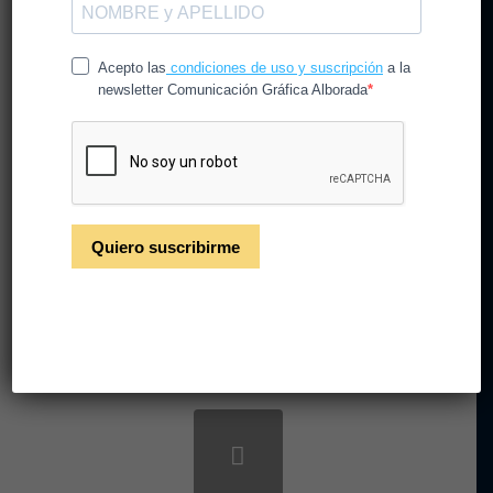
CG Alborada renueva
certificación ISO 12647
/
/
15 de enero de 2026
en
Noticias
por
CGAlborada
Alborada renueva la certificación ISO 12647,
garantizando pruebas de color fiables y precisas
para todos tus proyectos gráficos.
Leer más