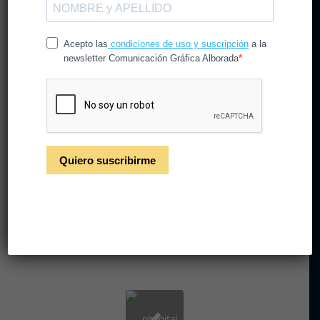
Expansión comercial en
España: tendencias retail
para 2026
/
/
21 de mayo de 2026
en
Noticias
por
CGAlborada
La expansión comercial en España impulsa nuevas
aperturas, tiendas experienciales y estrategias
omnicanal en el retail de 2026.
Leer más