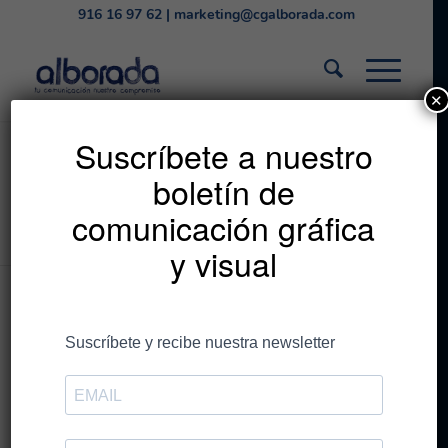
916 16 97 62
|
marketing@cgalborada.com
✕
Listado de la etiqueta:
Suscríbete a nuestro
boletín de
comercio físico y digital
comunicación gráfica
Estás en:
Inicio
/
comercio físico y digital
y visual
Entradas