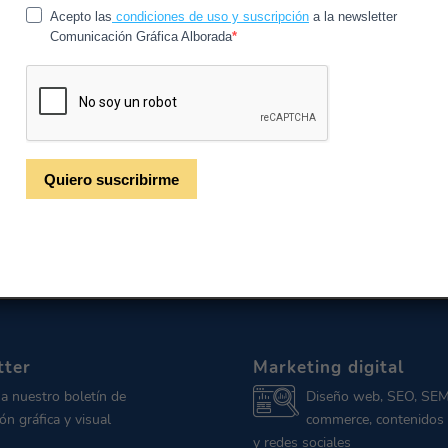
/
/
15 de enero de 2026
en
Noticias
por
CGAlborada
eva la certificación ISO 12647, garantizando pruebas de col
todos tus proyectos gráficos.
tter
Marketing digital
 a nuestro boletín de
Diseño web, SEO, SEM
ón gráfica y visual
commerce, contenidos 
y redes sociales