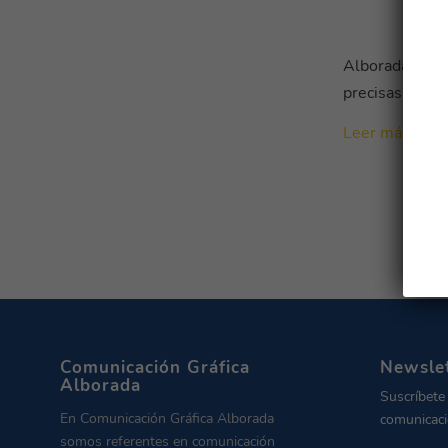
Alborada renu
precisas para 
Leer más
Comunicación Gráfica
Newsle
Alborada
Suscríbete
En Comunicación Gráfica Alborada
comunicaci
somos referentes en comunicación