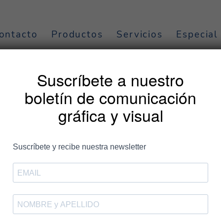
ontacto
Productos
Servicios
Especial
lor
Suscríbete a nuestro
boletín de comunicación
gráfica y visual
Entradas
orada renueva certificación ISO