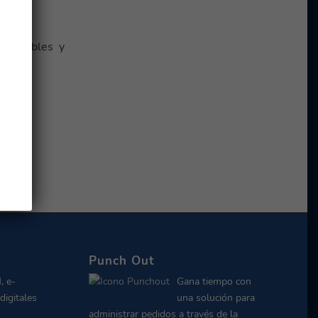
or fiables y
Punch Out
, e-
Gana tiempo con
digitales
una solución para
administrar pedidos a través de la