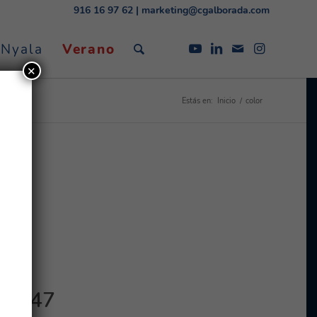
916 16 97 62
|
marketing@cgalborada.com
 Nyala
Verano
✕
Estás en:
Inicio
/
color
 12647