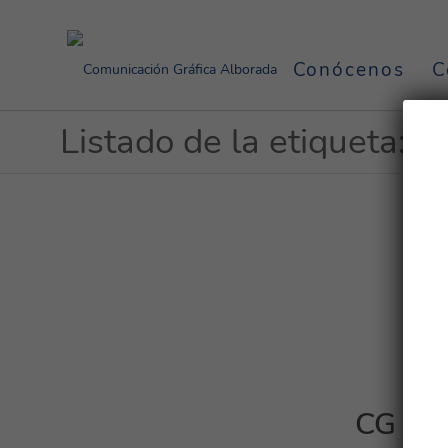
Conócenos
C
Listado de la etiqueta: co
CG Alb