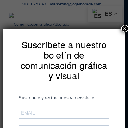
916 16 97 62
|
marketing@cgalborada.com
ES
✕
Listado de la etiqueta:
Suscríbete a nuestro
boletín de
cartón
comunicación gráfica
Estás en:
Inicio
/
cartón
y visual
Entradas