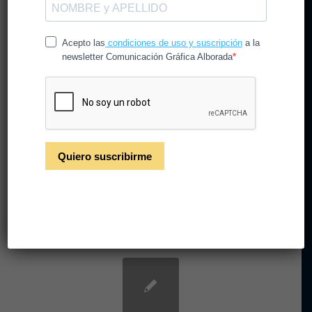
Ariel lanza un nuevo
envase eco-sostenible
/
/
7 de febrero de 2023
en
Noticias
por
CGAlborada
Ariel, la marca líder de detergentes en España, ha
lanzado al mercado un nuevo producto envasado
en cartón para detergente en cápsulas.
Leer más