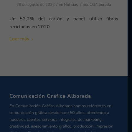
/
/
29 de agosto de 2022
en
Noticias
por
CGAlborada
Un 52,2% del cartón y papel utilizó fibras
recicladas en 2020
Leer más
Comunicación Gráfica Alborada
En Comunicación Gráfica Alborada somos referentes en
comunicación gráfica desde hace 50 años, ofreciendo a
nuestros clientes servicios integrales de marketing,
creatividad, asesoramiento gráfico, producción, impresión