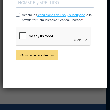
Estrategias en el punto de
venta para la vuelta a la
rutina
/
/
17 de junio de 2026
en
CG Alborada
por
CGAlborada
Estrategias de comunicación visual clave
para destacar en el punto de venta tras el
verano. Atrae clientes y potencia tus
campañas de otoño.
Leer más