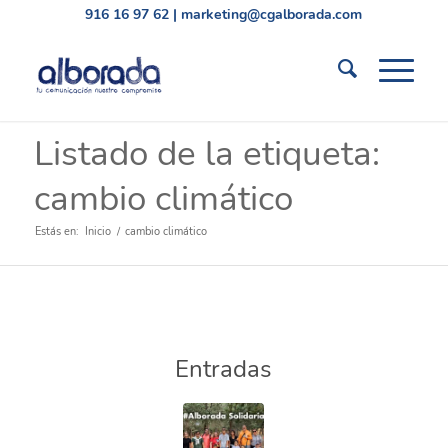
916 16 97 62
|
marketing@cgalborada.com
Listado de la etiqueta:
Suscríbete a nuestro
boletín de
cambio climático
comunicación gráfica
Estás en:
Inicio
/
cambio climático
y visual
Entradas