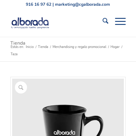
916 16 97 62
|
marketing@cgalborada.com
Tienda
Estás en:
Inicio
/
Tienda
/
Merchandising y regalo promocional
/
Hogar
/
Taza