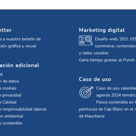
tter
Marketing digital
e a nuestro boletín de
Diseño web, SEO, SE
ión gráfica y visual
commerce, contenidos
y redes sociales
Gana tiempo gracias al Punch
ación adicional
al
Caso de uso
n de datos
e cookies
Caso de uso calendar
e privacidad
agenda 2024 temáti
e Calidad
Pesca sostenible en 
de responsabilidad laboral
península de Cap Blanc en el 
ón ambiental
de Mauritania
o sostenible