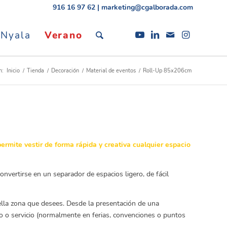
916 16 97 62
|
marketing@cgalborada.com
 Nyala
Verano
n:
Inicio
/
Tienda
/
Decoración
/
Material de eventos
/
Roll-Up 85x206cm
permite vestir de forma rápida y creativa cualquier espacio
onvertirse en un separador de espacios ligero, de fácil
ella zona que desees. Desde la presentación de una
o o servicio (normalmente en ferias, convenciones o puntos