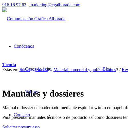
916 16 97 62
|
marketing@cgalborada.com
Conócenos
Tienda
Casos de éxito
Blog
Estás en:
Inicio
1
/
Tienda
2
/
Material comercial y publicaciones
3
/
Rev
Manuales y dossieres
Valores
Manual o dossier encuadernado mediante espiral o wire-o en papel of
Contacto
Para presentar manuales técnicos o de producto así como dossieres te
Solicitar presupuesto