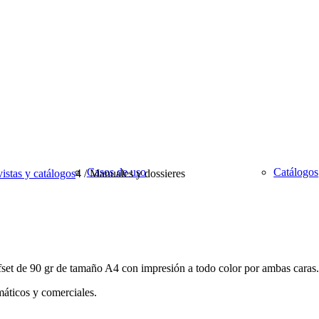
Casos de uso
Catálogos
istas y catálogos
4
/
Manuales y dossieres
fset de 90 gr de tamaño A4 con impresión a todo color por ambas caras.
máticos y comerciales.