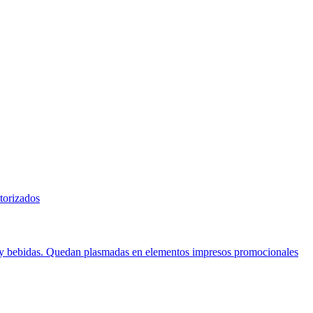
torizados
tos y bebidas. Quedan plasmadas en elementos impresos promocionales