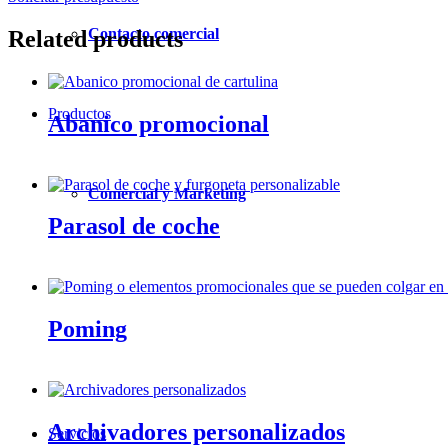
Contacto comercial
Related products
Productos
Abanico promocional
Comercial y Marketing
Parasol de coche
Poming
Archivadores personalizados
Servicios