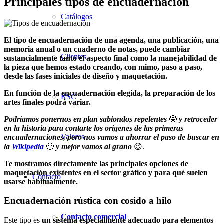
Principales tipos de encuadernación
Catálogos
El tipo de encuadernación de una agenda, una publicación, una
memoria anual o un cuaderno de notas, puede cambiar
Clientes
sustancialmente tanto el aspecto final como la manejabilidad de
la pieza que hemos estado creando, con mimo, paso a paso,
desde las fases iniciales de diseño y maquetación.
En función de la encuadernación elegida, la preparación de los
RSC
artes finales podrá variar.
Podríamos ponernos en plan sabiondos repelentes
🤓
y retroceder
en la historia para contarte los orígenes de las primeras
Valores
encuadernaciones, pero nos vamos a ahorrar el paso de buscar en
la
Wikipedia
🙂
y mejor vamos al grano
😉.
Te mostramos directamente las principales opciones de
maquetación existentes en el sector gráfico y para qué suelen
Contacto
usarse habitualmente.
Encuadernación rústica con cosido a hilo
Contacto comercial
Este tipo es
un sistema especialmente adecuado para elementos