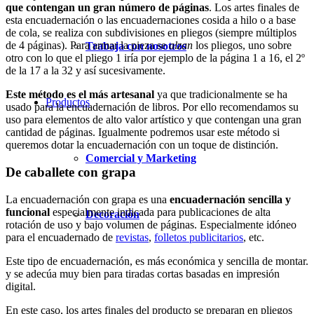
que contengan un gran número de páginas
. Los artes finales de
esta encuadernación o las encuadernaciones cosida a hilo o a base
de cola, se realiza con subdivisiones en pliegos (siempre múltiplos
de 4 páginas). Para armar la pieza se
alzan
los pliegos, uno sobre
Trabaja con nosotros
otro con lo que el pliego 1 iría por ejemplo de la página 1 a 16, el 2º
de la 17 a la 32 y así sucesivamente.
Este método es el más artesanal
ya que tradicionalmente se ha
Productos
usado para la encuadernación de libros. Por ello recomendamos su
uso para elementos de alto valor artístico y que contengan una gran
cantidad de páginas. Igualmente podremos usar este método si
queremos dotar la encuadernación con un toque de distinción.
Comercial y Marketing
De caballete con grapa
La encuadernación con grapa es una
encuadernación sencilla y
funcional
especialmente indicada para publicaciones de alta
Decoración
rotación de uso y bajo volumen de páginas. Especialmente idóneo
para el encuadernado de
revistas
,
folletos publicitarios
, etc.
Este tipo de encuadernación, es más económica y sencilla de montar.
y se adecúa muy bien para tiradas cortas basadas en impresión
digital.
En este caso, los artes finales del producto se preparan en pliegos