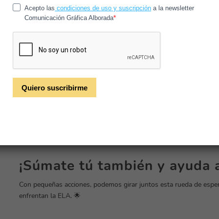
Bikers por la ELA lidera un movimiento solidario impulsado por m
concienciar sobre esta enfermedad neurodegenerativa, recaudar fo
familias. A través de rutas benéficas, eventos y campañas, llevan
esta dura realidad.
Este certificado refuerza nuestro compromiso con las causas soc
contribuye a un impacto mayor. Participar en eventos de Bikers po
maneras valiosas de colaborar en esta lucha.
Te animamos a formar parte de este movimiento. Visita su pági
y descubrir cómo puedes ayudar. La solidaridad es una fuerza tra
En Alborada, continuamos trabajando con la firme creencia de que 
mejor. Este reconocimiento nos inspira a seguir avanzando en nue
¡Súmate tú también y ayuda a
Con pequeñas acciones, podemos girar juntos esta rueda de esper
enfrentan la ELA. 🌟