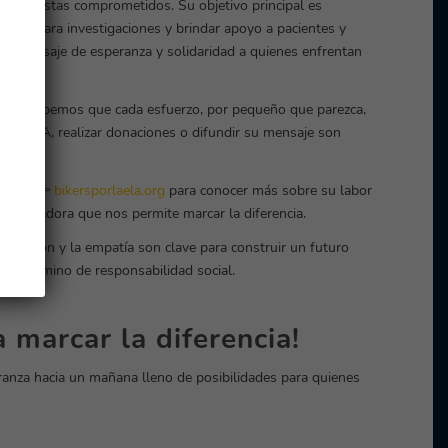
otociclistas comprometidos. Su objetivo principal es
ndos para investigaciones y brindar apoyo a pacientes y
 un mensaje de esperanza y solidaridad a quienes enfrentan
iales. Sabemos que cada esfuerzo, por pequeño que parezca,
r la ELA, realizar donaciones o difundir su mensaje son
na web 👉
bikersporlaela.org
para conocer más sobre su labor
nsformadora que nos permite marcar la diferencia.
la unión y la empatía son clave para construir un futuro
stro camino de responsabilidad social.
 marcar la diferencia!
anza hacia un mañana lleno de posibilidades para quienes