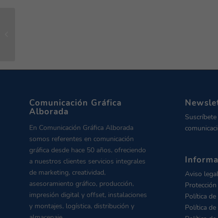
Formación en
emergencias:
Comunicación Gráfica
Alborada
Comunicación Gráfica
Newsle
Alborada
Suscríbete
En Comunicación Gráfica Alborada
comunicaci
somos referentes en comunicación
gráfica desde hace 50 años, ofreciendo
Informa
a nuestros clientes servicios integrales
de marketing, creatividad,
Aviso lega
asesoramiento gráfico, producción,
Protección
impresión digital y offset, instalaciones
Política de
y montajes, logística, distribución y
Política de
almacenaje