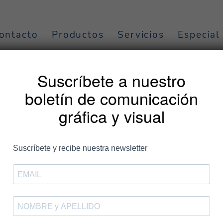
ontacto
Productos
Servicios
Especial
borada recibe el
Suscríbete a nuestro
 la ELA
boletín de comunicación
gráfica y visual
Reconocidos por nuestra soli
certificado de Bikers por la 
En Comunicación Gráfica Alborada estamos muy emocionados de co
en reconocimiento a nuestro compromiso con la Asociación Bikers 
Esclerosis Lateral Amiotrófica (ELA), y nos enorgullece contribuir
tantas personas.