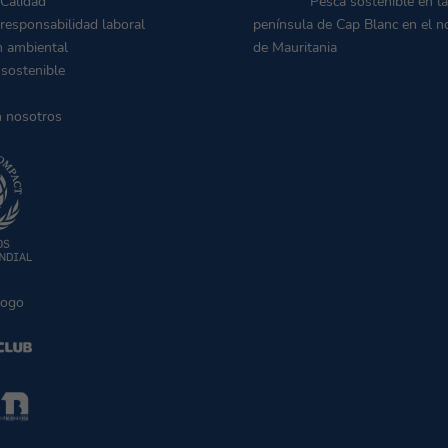
 Calidad
Pesca sostenible en la
 responsabilidad laboral
península de Cap Blanc en el n
n ambiental
de Mauritania
 sostenible
n nosotros