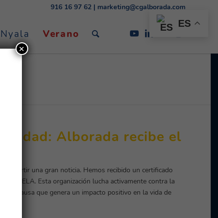
916 16 97 62
|
marketing@cgalborada.com
ES
 Nyala
Verano
✕
daridad: Alborada recibe el
ELA
mpartir una gran noticia. Hemos recibido un certificado
por la ELA. Esta organización lucha activamente contra la
 a una causa que genera un impacto positivo en la vida de