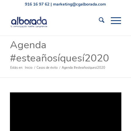
916 16 97 62
|
marketing@cgalborada.com
Agenda
#esteañosíquesí2020
Estás en:
Inicio
/
Casos de éxito
/
Agenda #esteañosíquesí2020