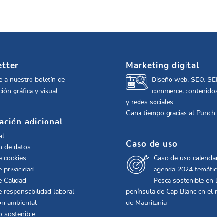
tter
Marketing digital
e a nuestro boletín de
Diseño web, SEO, SE
ión gráfica y visual
commerce, contenidos
y redes sociales
Gana tiempo gracias al Punch
ación adicional
al
Caso de uso
n de datos
e cookies
Caso de uso calendar
e privacidad
agenda 2024 temáti
e Calidad
Pesca sostenible en 
de responsabilidad laboral
península de Cap Blanc en el 
ón ambiental
de Mauritania
o sostenible