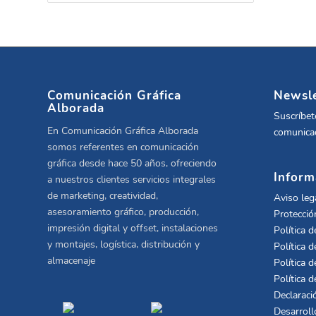
Comunicación Gráfica
Newsle
Alborada
Suscríbet
En Comunicación Gráfica Alborada
comunicac
somos referentes en comunicación
gráfica desde hace 50 años, ofreciendo
Inform
a nuestros clientes servicios integrales
de marketing, creatividad,
Aviso leg
asesoramiento gráfico, producción,
Protecció
impresión digital y offset, instalaciones
Política d
y montajes, logística, distribución y
Política d
almacenaje
Política d
Política 
Declaraci
Desarroll