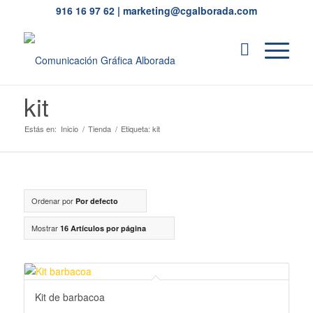
916 16 97 62
|
marketing@cgalborada.com
kit
Estás en:
Inicio
/
Tienda
/
Etiqueta: kit
Ordenar por
Por defecto
Mostrar
16 Artículos por página
Kit de barbacoa