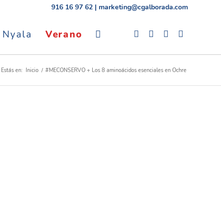
916 16 97 62
|
marketing@cgalborada.com
 Nyala
Verano
Estás en:
Inicio
/
#MECONSERVO + Los 8 aminoácidos esenciales en Ochre