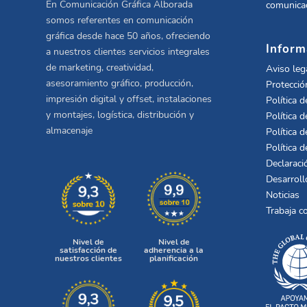
En Comunicación Gráfica Alborada
comunicac
somos referentes en comunicación
gráfica desde hace 50 años, ofreciendo
Inform
a nuestros clientes servicios integrales
de marketing, creatividad,
Aviso leg
asesoramiento gráfico, producción,
Protecció
impresión digital y offset, instalaciones
Política d
y montajes, logística, distribución y
Política d
almacenaje
Política d
Política 
Declaraci
Desarroll
Noticias
Trabaja c
Nivel de
Nivel de
satisfacción de
adherencia a la
nuestros clientes
planificación